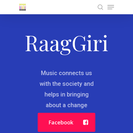
Menu
Skip
to
search
Close
main
Menu
content
RaagGiri
Music connects us
with the society and
helps in bringing
about a change
Facebook