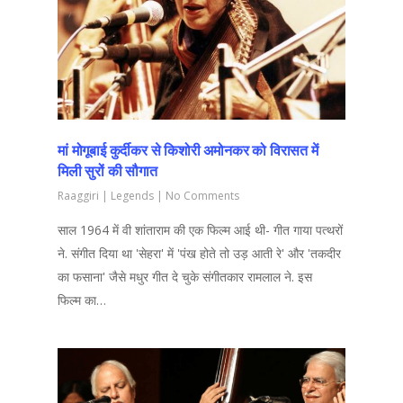
मां मोगूबाई कुर्दीकर से किशोरी अमोनकर को विरासत में
मिली सुरों की सौगात
Raaggiri
|
Legends
|
No Comments
साल 1964 में वी शांताराम की एक फिल्म आई थी- गीत गाया पत्थरों
ने. संगीत दिया था 'सेहरा' में 'पंख होते तो उड़ आती रे' और 'तकदीर
का फसाना' जैसे मधुर गीत दे चुके संगीतकार रामलाल ने. इस
फिल्म का…