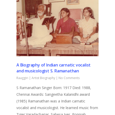
A Biography of Indian carnatic vocalist
and musicologist S. Ramanathan
Raaggiri
|
Artist Biography
|
No Comments
S Ramanathan Singer Born: 1917 Died: 1988,
Chennai Awards: Sangeetha Kalanidhi award
(1985) Ramanathan was a Indian carnatic
vocalist and musicologist. He learned music from
Tiger Varadachariar, Sabesa Iyer, Ponniah…