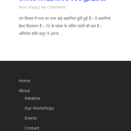
Inna
|
Raag
|
No Comments
राग विभास में परत दर परत कई कहानियां छुपी हुई हैं। ये कहानियां
बेहद दिलचस्प हैं। 70 के दशक के अंतिम सालों की बात है।
अभिनेता शशि कपूर ने अपना…
Home
About
Initiative
Our Workshops
Events
Contact