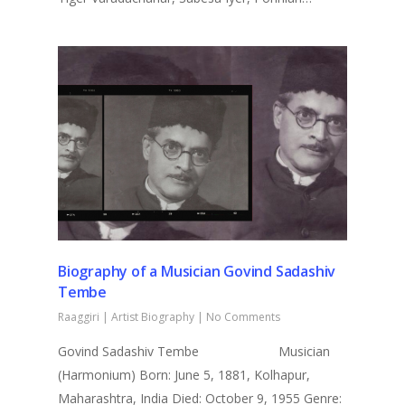
Biography of a Musician Govind Sadashiv
Tembe
Raaggiri
|
Artist Biography
|
No Comments
Govind Sadashiv Tembe Musician
(Harmonium) Born: June 5, 1881, Kolhapur,
Maharashtra, India Died: October 9, 1955 Genre: