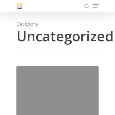
Menu
Skip
to
search
Close
main
Menu
content
Category
Uncategorized