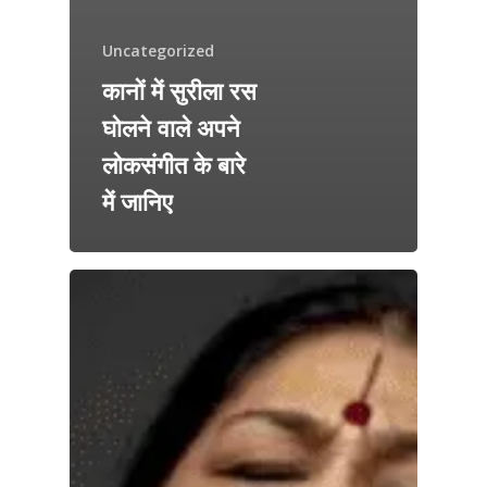
Uncategorized
कानों में सुरीला रस
घोलने वाले अपने
लोकसंगीत के बारे
में जानिए