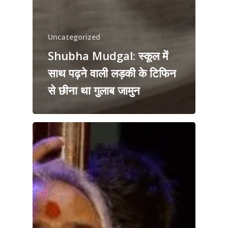
Uncategorized
Shubha Mudgal: स्कूल में
साथ पढ़ने वाली लड़की के टिफिन
से छीना था गुलाब जामुन