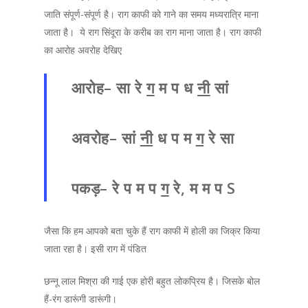
जाति संपूर्ण-संपूर्ण है। राग काफी को गाने का समय मध्यरात्रि माना
जाता है। ये राग सिंदूरा के करीब का राग माना जाता है। राग काफी
का आरोह अवरोह देखिए
आरोह
–
सा रे
ग
म प ध
नी
सां
अवरोह
–
सां
नी
ध प म
ग
रे सा
पकड़
–
रे प म प
ग
रे
,
म म प
S
जैसा कि हम आपको बता चुके हैं राग काफी में होली का जिक्र किया
जाता रहा है। इसी राग में पंडित
छन्नू लाल मिश्रा की गाई एक होरी बहुत लोकप्रिय है। जिसके बोल
हैं-रंग डारूंगी डारूंगी।